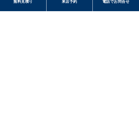
無料見積り
来店予約
電話でお問合せ
株式会社嶋澤啓工務店
0120-4038-15
E-mail info@shimazawa.co.jp
施工エリア
さいたま市、川口市、越谷市、戸田市、蕨市、草加市、春日部市、吉川市、松
伏町
中古住宅
×
リノベーション専門店 SHIMAKEY
E-mail info@shimazawa.co.jp